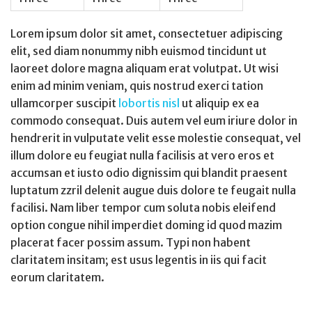
Lorem ipsum dolor sit amet, consectetuer adipiscing
elit, sed diam nonummy nibh euismod tincidunt ut
laoreet dolore magna aliquam erat volutpat. Ut wisi
enim ad minim veniam, quis nostrud exerci tation
ullamcorper suscipit
lobortis nisl
ut aliquip ex ea
commodo consequat. Duis autem vel eum iriure dolor in
hendrerit in vulputate velit esse molestie consequat, vel
illum dolore eu feugiat nulla facilisis at vero eros et
accumsan et iusto odio dignissim qui blandit praesent
luptatum zzril delenit augue duis dolore te feugait nulla
facilisi. Nam liber tempor cum soluta nobis eleifend
option congue nihil imperdiet doming id quod mazim
placerat facer possim assum. Typi non habent
claritatem insitam; est usus legentis in iis qui facit
eorum claritatem.