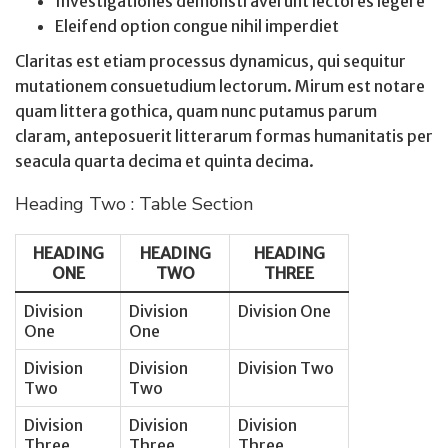
Investigationes demonstraverunt lectores legere
Eleifend option congue nihil imperdiet
Claritas est etiam processus dynamicus, qui sequitur
mutationem consuetudium lectorum. Mirum est notare
quam littera gothica, quam nunc putamus parum
claram, anteposuerit litterarum formas humanitatis per
seacula quarta decima et quinta decima.
Heading Two : Table Section
HEADING
HEADING
HEADING
ONE
TWO
THREE
Division
Division
Division One
One
One
Division
Division
Division Two
Two
Two
Division
Division
Division
Three
Three
Three